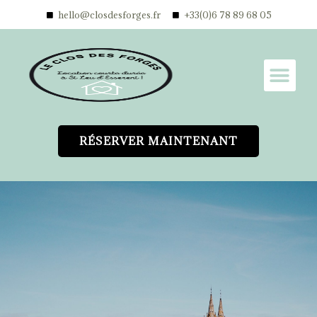
hello@closdesforges.fr
+33(0)6 78 89 68 05
RÉSERVER MAINTENANT